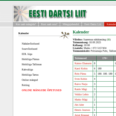
Kus saab mängida?
Kust saab osta?
Mängujuhendid
Eesti Dartsi Liit
Kalender
Kalender
Kalender
Võistlus:
Saaremaa nädalamäng (
11
)
Toimumisaeg:
18.09.2025
Nädalavõistlused
Kellaaeg:
18:00
Lisainfo:
Marko +372 5157434
Suurvõistlused
Toimumiskoht:
Pritsumaja Pubi, Tallinn
EDL liiga
Tulemused
170+
Hobiliiga Pärnus
Kaimo Ehanurm
8
1
Hobiliiga Tallinnas
Karol Kobin
6
180
Rahvaliiga
Rein Pärna
5
180. 180. 180
1
Hobiliiga Tartus
Sven Kobin
4
Online mängud
Raivo Nurja
3
Reiting
Raido Mägi
3
ONLINE MÄNGUDE ÕPETUSED
Veikko Lehto
2
Marko Mägi
2
Jüri Ader
1
Henris Juursoo
1
Arvet Kruuser
1