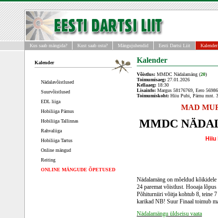
Kus saab mängida?
Kust saab osta?
Mängujuhendid
Eesti Dartsi Liit
Kalender
Kalender
Kalender
Võistlus:
MMDC Nädalamäng (
20
)
Toimumisaeg:
27.01.2026
Nädalavõistlused
Kellaaeg:
18:30
Lisainfo:
Margus 58176769, Eero 5698
Suurvõistlused
Toimumiskoht:
Hiiu Pubi, Pärnu mnt. 
EDL liiga
MAD MUR
Hobiliiga Pärnus
MMDC NÄDA
Hobiliiga Tallinnas
Rahvaliiga
Hiiu
Hobiliiga Tartus
Online mängud
Reiting
ONLINE MÄNGUDE ÕPETUSED
Nädalamäng on mõeldud kõikidele ak
24 paremat võistlust. Hooaja lõpu
Põhiturniiri võitja kohtub 8, teine 7
karikad NB! Suur Finaal toimub ma
Nädalamängu üldseisu vaata