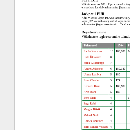
Pox 1 EUR
Võidab suurima 100+ lõpu visanud mängi
ei sooritata kandub auhinnaraha järgmisess
Jackpot 1 EUR
Kõik visatud lõpud lähevad tabelisse kirja
lõpu (162 võimalikust), antud lõpu on kee
auhinnaraha järgmisesse turniiri. Tabel v
Registreerumine
Võistlustele registreerumine toimub
Tulemused
170+
P
Raido Kruusvee
10
180,180
1
Eido Üksvärav
8
Mikk Kullerkupp
7
Andres Adamson
6
180,180
Urmas Lembla
5
180
Sven Olander
5
174
Kenneth Herm
5
180,180
Arvo Rohi
5
180
Eero Ehala
4
1
Ergo Rohi
4
Margus Riisik
4
Mihkel Nurk
4
Romek Räikinen
4
Siim Sander Valdaru
4