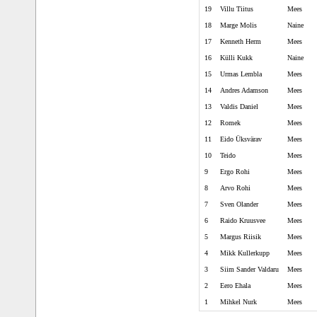
19
Villu Tiitus
Mees
18
Marge Molis
Naine
17
Kenneth Herm
Mees
16
Külli Kukk
Naine
15
Urmas Lembla
Mees
14
Andres Adamson
Mees
13
Valdis Daniel
Mees
12
Romek
Mees
11
Eido Üksvärav
Mees
10
Teido
Mees
9
Ergo Rohi
Mees
8
Arvo Rohi
Mees
7
Sven Olander
Mees
6
Raido Kruusvee
Mees
5
Margus Riisik
Mees
4
Mikk Kullerkupp
Mees
3
Siim Sander Valdaru
Mees
2
Eero Ehala
Mees
1
Mihkel Nurk
Mees