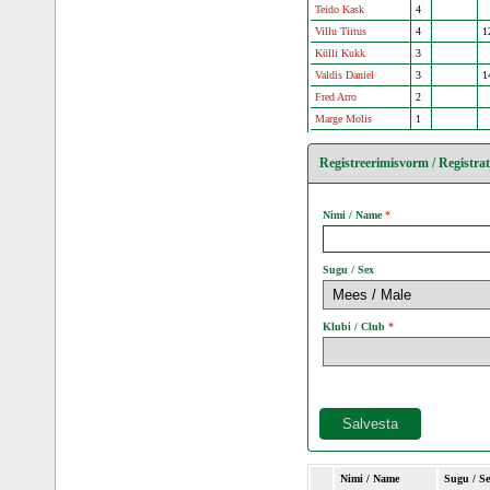
Teido Kask
4
Villu Tiitus
4
1
Külli Kukk
3
Valdis Daniel
3
1
Fred Arro
2
Marge Molis
1
Registreerimisvorm / Registra
Nimi / Name
Sugu / Sex
Klubi / Club
Nimi / Name
Sugu / S