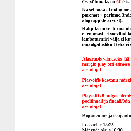
Osavõtumaks on
6€
(sisa
Ka sel hooajal mängime 
paremat + parimad 3ndad
alagruppide arvust).
Kahjuks on sel formaadil
et enamasti ei soovitud 
lambaturniiri välja ei ku
omaalgatuslikult teha ei 
Alagrupis viimaseks jää
märgib play-offi esimese 
asendaja!
Play-offis kaotanu märgi
asendaja!
Play-offis 8 hulgas ülem
poolfinaali ja finaali/3d
asendaja!
Kogunemine ja soojendu
Loosimine
18:25
Mängude algus
18:30