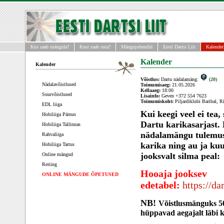
Kus saab mängida?
Kust saab osta?
Mängujuhendid
Eesti Dartsi Liit
Kalender
Kalender
Kalender
Võistlus:
Dartu nädalamäng:
(
20
)
Nädalavõistlused
Toimumisaeg:
21.05.2026
Kellaaeg:
18:00
Suurvõistlused
Lisainfo:
Geven +372 554 7623
Toimumiskoht:
Piljardiklubi Baribal, Ri
EDL liiga
Kui keegi veel ei tea
Hobiliiga Pärnus
Dartu karikasarjast.
Hobiliiga Tallinnas
nädalamängu tulemus
Rahvaliiga
karika ning au ja kuu
Hobiliiga Tartus
jooksvalt silma peal:
Online mängud
Reiting
Hooaja jooksev
ONLINE MÄNGUDE ÕPETUSED
edetabel:
https://d
NB!
Võistlusmänguks 50
hüppavad aegajalt läbi 