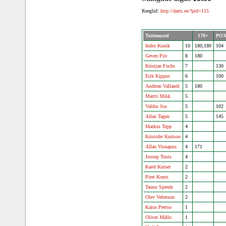
Reeglid:
http://darts.ee/?pid=115
Tulemused
170+
PO
Indro Konik
10
180,180
104
Geven Piir
8
180
Kristjan Fuchs
7
130
Erik Kippus
6
100
Andreas Vallandi
5
180
Martti Mikk
5
Valdur Joa
5
102
Allan Tagen
5
145
Markus Tepp
4
Kristofer Kurisoo
4
Allan Visnapuu
4
171
Joosep Toots
4
Karel Kutser
2
Piret Konts
2
Tauno Sprenk
2
Olev Veberson
2
Kaius Peetso
1
Oliver Mällo
1