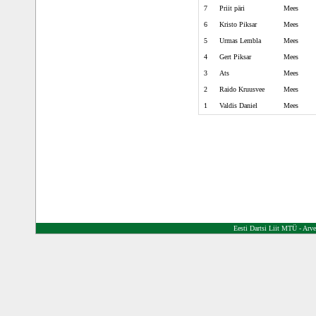
7
Priit päri
Mees
6
Kristo Piksar
Mees
5
Urmas Lembla
Mees
4
Gert Piksar
Mees
3
Ats
Mees
2
Raido Kruusvee
Mees
1
Valdis Daniel
Mees
Eesti Dartsi Liit MTÜ - A