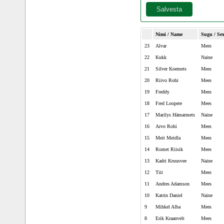
Nimi / Name
Sugu / Se
23
Alvar
Mees
22
Kukk
Naine
21
Silver Koemets
Mees
20
Riivo Rohi
Mees
19
Freddy
Mees
18
Fred Loopere
Mees
17
Marilys Hämarmets
Naine
16
Arvo Rohi
Mees
15
Meit Meidla
Mees
14
Romet Riisik
Mees
13
Kadri Kruusvee
Naine
12
Tiit
Mees
11
Andres Adamson
Mees
10
Katrin Daniel
Naine
9
Mihkel Alba
Mees
8
Erik Kraanvelt
Mees