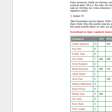
Poksi arvestuses võidab see võistleja, k
summad alates 100 k.a. Kui kaks või roh
saab see võistleja, kes viskas esimesena.
järgmisse turniiri.
3. Jackpot 1€
Tabel koostatakse iga kuu alguses. Kõik v
lõpus võtab võitja ühe numbri ning kui 
Kui antud number tabelis on vaba, siis au
Korraldajal on õigus vajadusel muuta 
Tulemused
170+
POX
Andres Adamson
11
103
Priit Päri
9
Freddy Varik
8
Arvo Rohi
7
180
109
Silver Koemets
6
Raido Kruusvee
6
180
112
Valdis Daniel
5
Alvar Paia
5
130
Marilys Hämarmets
4
Kristo Piksar
4
Mihkel Alba
4
180
Alo Ivask
4
Riivo Rohi
3
Fred Loopere
3