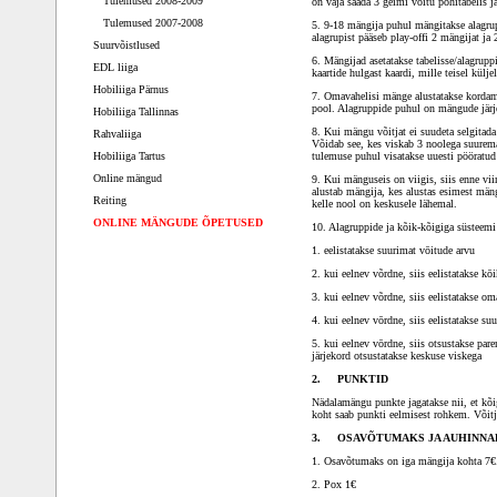
Tulemused 2008-2009
on vaja saada 3 geimi võitu põhitabelis j
Tulemused 2007-2008
5. 9-18 mängija puhul mängitakse alagrupp
alagrupist pääseb play-offi 2 mängijat ja
Suurvõistlused
6. Mängijad asetatakse tabelisse/alagrupp
EDL liiga
kaartide hulgast kaardi, mille teisel külje
Hobiliiga Pärnus
7. Omavahelisi mänge alustatakse kordamö
pool. Alagruppide puhul on mängude järjes
Hobiliiga Tallinnas
8. Kui mängu võitjat ei suudeta selgitada 
Rahvaliiga
Võidab see, kes viskab 3 noolega suure
Hobiliiga Tartus
tulemuse puhul visatakse uuesti pööratud 
Online mängud
9. Kui mänguseis on viigis, siis enne vi
alustab mängija, kes alustas esimest män
Reiting
kelle nool on keskusele lähemal.
ONLINE MÄNGUDE ÕPETUSED
10. Alagruppide ja kõik-kõigiga süsteemi
1. eelistatakse suurimat vōitude arvu
2. kui eelnev võrdne, siis eelistatakse k
3. kui eelnev võrdne, siis eelistatakse o
4. kui eelnev vōrdne, siis eelistatakse su
5. kui eelnev vōrdne, siis otsustakse pa
järjekord otsustatakse keskuse viskega
2. PUNKTID
Nädalamängu punkte jagatakse nii, et kõig
koht saab punkti eelmisest rohkem. Võit
3. OSAVÕTUMAKS JA AUHINNA
1. Osavõtumaks on iga mängija kohta 
2. Pox 1€