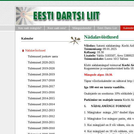
Kus saab mängida?
Kust saab osta?
Mängujuhendid
Eesti Dartsi Liit
Kalender
Nädalavõistlused
Kalender
Võistlus:
Saturni nädalamäng- Kochi Aid
Toimumisaeg:
09.01.2025
Nädalavõistlused
Kellaaeg:
18:30
Lisainfo:
Valdis 5183507, Arvo 538002
Tulemused jooksev aasta
Toimumiskoht:
Lootsi 10/2 Tallinn
Tulemused 2020-2021
Klubi nädalamängud toimuvad
Kochi Ai
Tulemused 2019-2020
Kogunemine ja soojendusvisked kella 18:
Tulemused 2018-2019
Mängude algus 18:30.
Tulemused 2017-2018
Täpne võistluskalender on nähtaval http:/
Tulemused 2016-2017
Iga 180 eest on tasuta vaadiõlu.
Tulemused 2015-2016
Osalejatele on soodustus 10% söökidele ja
Tulemused 2014-2015
Parkimine on osalejale
tasuta
Kochi Ai
Tulemused 2013-2014
1. NÄDALAMÄNGU FORMAAT
Tulemused 2012-2013
1. Mängitakse mängu „501“ duubel lõpu
Tulemused 2011-2012
2. Mängitakse 5-st mängust parim, ehk v
Tulemused 2010-2011
3. Kui mängijaid on 8 või vähem, siis m
Tulemused 2009-2010
4. Kui mängijaid on 18 või rohkem, siis