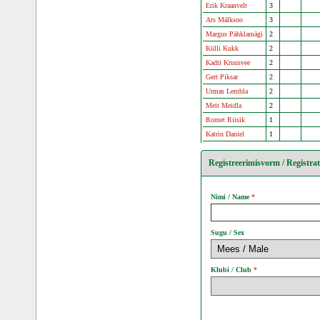
Erik Kraanvelt
3
Ats Mälksoo
3
Margus Pähklamägi
2
Külli Kukk
2
Kadri Kruusvee
2
Gert Piksar
2
Urmas Lembla
2
Meit Meidla
2
Romet Riisik
1
Katrin Daniel
1
Registreerimisvorm / Registra
Nimi / Name
Sugu / Sex
Klubi / Club