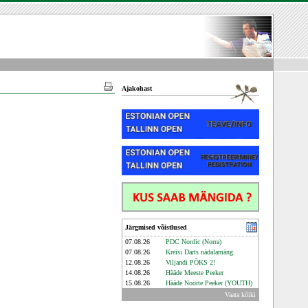
Ajakohast
Järgmised võistlused
07.08.26
PDC Nordic (Norra)
07.08.26
Kreisi Darts nädalamäng
12.08.26
Viljandi PÕKS 2!
14.08.26
Hääde Meeste Peeker
15.08.26
Hääde Noorte Peeker (YOUTH)
Vaata kõiki