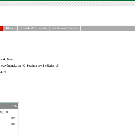
Klubid
Kontaktid / Contacts
Sündmused / Events
ia 4, Tartu
 osavõtumaks on 4€. Suurima pox-i võistlus 1€
:30
-st
POX
80,180
102
100