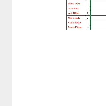
Martti Mikk
2
Arvo Näkk
2
Ardi Külm
2
Olar Evisalu
2
Kaupo Huum
2
Martin Kärner
1