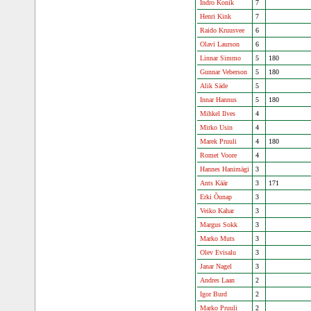
Indro Konik
7
Henri Kink
7
Raido Kruusvee
6
Olavi Laurson
6
Linnar Simmo
5
180
Gunnar Veberson
5
180
Alik Säde
5
Innar Hannus
5
180
Mihkel Ilves
4
Mirko Usin
4
Marek Pruuli
4
180
Romet Voore
4
Hannes Hanimägi
3
Ants Käär
3
171
Erki Õunap
3
Veiko Kahar
3
Margus Sokk
3
Marko Muts
3
Olev Evisalu
3
Janar Nagel
3
Andres Laan
2
Igor Burd
2
Marko Pruuli
2