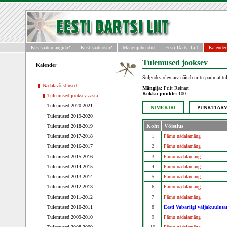
Kus saab mängida?
Kust saab osta?
Mängujuhendid
Eesti Dartsi Liit
Kalender
Tulemused jooksev
Kalender
Sulgudes olev arv näitab mitu parimat tu
Nädalavõistlused
Mängija:
Priit Reinart
Kokku punkte:
100
Tulemused jooksev aasta
Tulemused 2020-2021
NIMEKIRI
PUNKTIAR
Tulemused 2019-2020
Tulemused 2018-2019
Koht
Võistlus
Tulemused 2017-2018
1
Pärnu nädalamäng
Tulemused 2016-2017
2
Pärnu nädalamäng
Tulemused 2015-2016
3
Pärnu nädalamäng
Tulemused 2014-2015
4
Pärnu nädalamäng
Tulemused 2013-2014
5
Pärnu nädalamäng
Tulemused 2012-2013
6
Pärnu nädalamäng
Tulemused 2011-2012
7
Pärnu nädalamäng
Tulemused 2010-2011
8
Eesti Vabariigi väljakuuluta
Tulemused 2009-2010
9
Pärnu nädalamäng