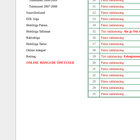
Tulemused 2008-2009
10
Pärnu nädalamäng
Tulemused 2007-2008
11
Pärnu nädalamäng
Suurvõistlused
12
Pärnu nädalamäng
EDL liiga
13
Pärnu nädalamäng
Hobiliiga Pärnus
14
Pärnu nädalamäng
Hobiliiga Tallinnas
15
Türi nädalamäng-
Alo ja Otti 
Rahvaliiga
16
Pärnu nädalamäng
Hobiliiga Tartus
17
Pärnu nädalamäng
Online mängud
18
Pärnu nädalamäng
Reiting
19
Türi nädalamäng-
Eelregistree
ONLINE MÄNGUDE ÕPETUSED
20
Pärnu nädalamäng
21
Pärnu nädalamäng
22
Pärnu nädalamäng
23
Pärnu nädalamäng
24
Pärnu nädalamäng
25
Pärnu nädalamäng