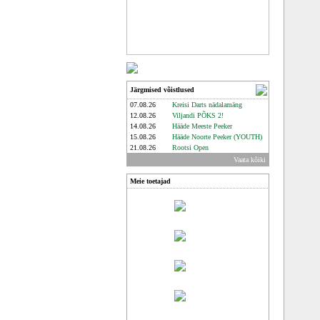
Järgmised võistlused
07.08.26
Kreisi Darts nädalamäng
12.08.26
Viljandi PÕKS 2!
14.08.26
Hääde Meeste Peeker
15.08.26
Hääde Noorte Peeker (YOUTH)
21.08.26
Rootsi Open
Vaata kõiki
Meie toetajad