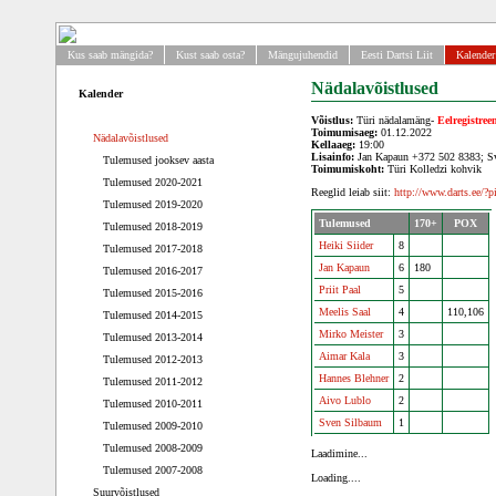
Kus saab mängida?
Kust saab osta?
Mängujuhendid
Eesti Dartsi Liit
Kalender
Nädalavõistlused
Kalender
Võistlus:
Türi nädalamäng-
Eelregistree
Toimumisaeg:
01.12.2022
Nädalavõistlused
Kellaaeg:
19:00
Lisainfo:
Jan Kapaun +372 502 8383; S
Tulemused jooksev aasta
Toimumiskoht:
Türi Kolledzi kohvik
Tulemused 2020-2021
Reeglid leiab siit:
http://www.darts.ee/?
Tulemused 2019-2020
Tulemused
170+
POX
Tulemused 2018-2019
Heiki Siider
8
Tulemused 2017-2018
Jan Kapaun
6
180
Tulemused 2016-2017
Priit Paal
5
Tulemused 2015-2016
Meelis Saal
4
110,106
Tulemused 2014-2015
Mirko Meister
3
Tulemused 2013-2014
Aimar Kala
3
Tulemused 2012-2013
Hannes Blehner
2
Tulemused 2011-2012
Aivo Lublo
2
Tulemused 2010-2011
Sven Silbaum
1
Tulemused 2009-2010
Tulemused 2008-2009
Laadimine...
Tulemused 2007-2008
Loading....
Suurvõistlused