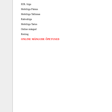
EDL liiga
Hobiliiga Pärnus
Hobiliiga Tallinnas
Rahvaliiga
Hobiliiga Tartus
Online mängud
Reiting
ONLINE MÄNGUDE ÕPETUSED