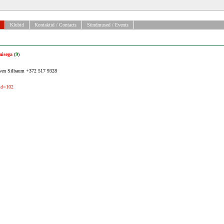
Klubid
Kontaktid / Contacts
Sündmused / Events
misega
(
9
)
ven Silbaum +372 517 9328
pid=102